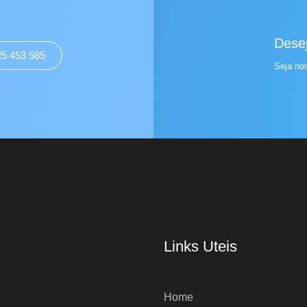
Desej
25 453 585
Seja no
Links Uteis
Home