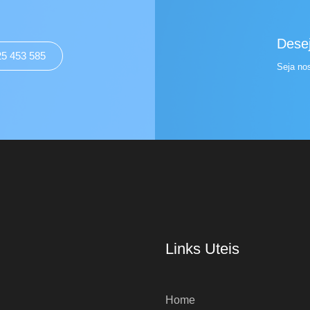
Desej
25 453 585
Seja no
Links Uteis
Home