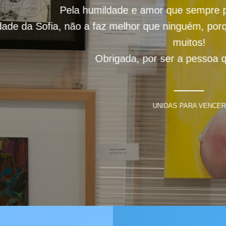
a humildade e amor que sempre põe em tudo que 
o a faz melhor que ninguém, porque Ela é a Melho
muitos!
Obrigada, por ser a pessoa que é. 🙏😍🌹
UNIDAS PARA VENCER